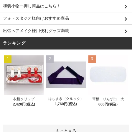
和装小物一押し商品はこちら！
フォトスタジオ様向けおすすめ商品
出張ヘアメイク様用便利グッズ満載！
ランキング
1
2
3
はちまき（クルック）
衣桁クリップ
帯板 りんず白 大
1,760円(税込)
2,420円(税込)
660円(税込)
もっと見る