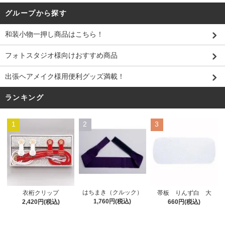
グループから探す
和装小物一押し商品はこちら！
フォトスタジオ様向けおすすめ商品
出張ヘアメイク様用便利グッズ満載！
ランキング
1
2
3
はちまき（クルック）
衣桁クリップ
帯板 りんず白 大
1,760円(税込)
2,420円(税込)
660円(税込)