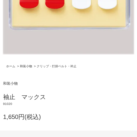
ホーム
>
和装小物
>
クリップ・打掛ベルト・衿止
和装小物
袖止 マックス
91020
1,650円(税込)