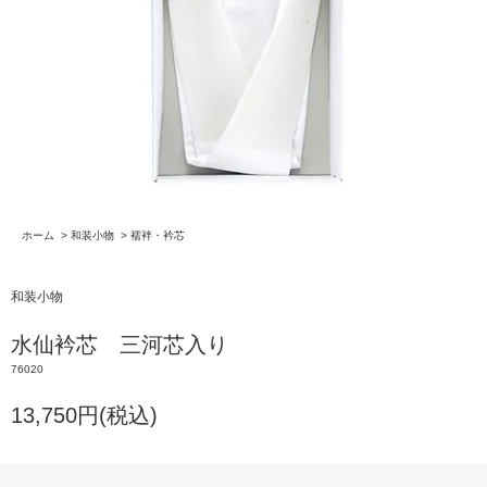
ホーム
>
和装小物
>
襦袢・衿芯
和装小物
水仙衿芯 三河芯入り
76020
13,750円(税込)