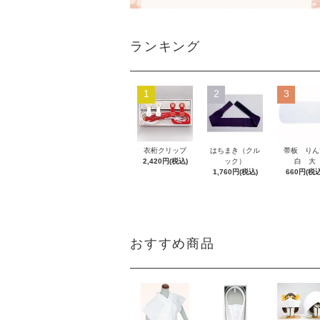
ランキング
1
2
3
衣桁クリップ
はちまき（クル
帯板 りん
2,420円(税込)
ック）
白 大
1,760円(税込)
660円(税込
おすすめ商品