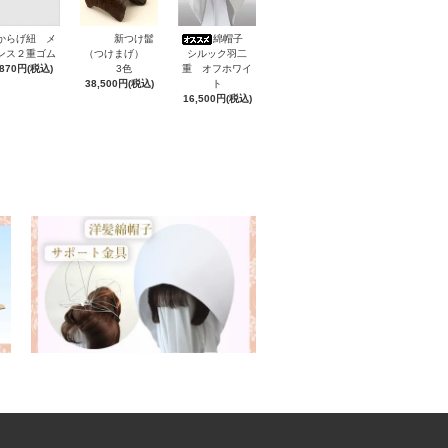
からげ紐 メ
新つけ髷
綿帽子
ンス２重ゴム
（つけまげ）
シルック羽二
,870円(税込)
3色
重 オフホワイ
38,500円(税込)
ト
16,500円(税込)