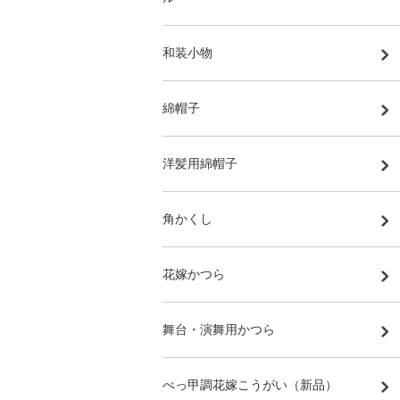
和装小物
綿帽子
洋髪用綿帽子
角かくし
花嫁かつら
舞台・演舞用かつら
べっ甲調花嫁こうがい（新品）