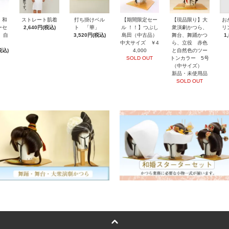
・和
ストレート肌着
打ち掛けベル
【期間限定セー
【現品限り】大
お
ーセ
2,640円(税込)
ト 「華」
ル ！！】つぶし
衆演劇かつら、
リ
 自
3,520円(税込)
島田（中古品）
舞台、舞踊かつ
1
中大サイズ ￥4
ら、立役 赤色
税込)
4,000
と自然色のツー
SOLD OUT
トンカラー 5号
（中サイズ）
新品・未使用品
SOLD OUT