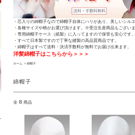
・芯入りの綿帽子なので綿帽子自体にハリがあり、美しいシル
・各種サイズや柄がお選び頂けます。※受注生産商品もござい
・専用綿帽子ケース（紙製）に入ってますので保管も安心です
・すべて日本製ですので丁寧な縫製の高品質商品です。
・綿帽子はすべて送料・決済手数料が無料でお届け出来ます。
洋髪綿帽子はこちらから＞＞＞
ホーム
>
綿帽子
綿帽子
8
全
商品