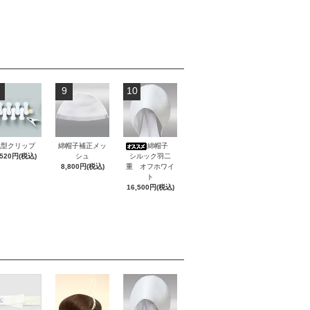
9
10
丸型クリップ
綿帽子補正メッ
綿帽子
,520円(税込)
シュ
シルック羽二
8,800円(税込)
重 オフホワイ
ト
16,500円(税込)