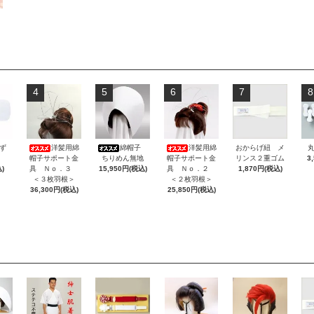
4
5
6
7
8
ず
洋髪用綿
綿帽子
洋髪用綿
おからげ紐 メ
帽子サポート金
ちりめん無地
帽子サポート金
リンス２重ゴム
3
)
具 Ｎｏ．３
15,950円(税込)
具 Ｎｏ．２
1,870円(税込)
＜３枚羽根＞
＜２枚羽根＞
36,300円(税込)
25,850円(税込)