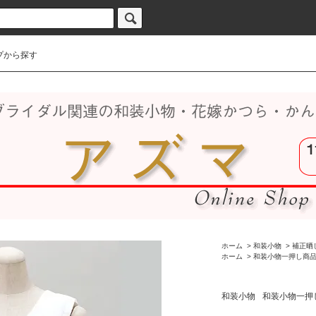
プから探す
ホーム
>
和装小物
>
補正晒
ホーム
>
和装小物一押し商
和装小物
和装小物一押