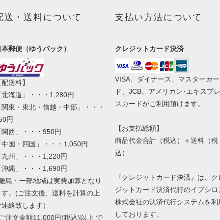
配送・送料について
支払い方法について
日本郵便（ゆうパック）
クレジットカード決済
VISA、ダイナース、マスターカー
【配送料】
ド、JCB、アメリカン･エキスプ
「北海道」・・・1,280円
スカードがご利用頂けます。
「関東・東北・信越・中部」・・・
50円
【お支払総額】
「関西」・・・950円
商品代金合計（税込）＋送料（税
「中国・四国」・・・1,050円
込）
「九州」・・・1,220円
「沖縄」・・・1,690円
『クレジットカード決済』は、ク
●離島・一部地域は実費加算となり
ジットカード決済代行のイプシロ
ます。(ご注文後、送料を計算の上
株式会社の決済代行システムを利
ご連絡致します）
しております。
ご注文金額11,000円(税込)以上 で