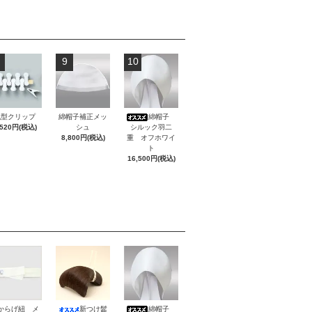
9
10
丸型クリップ
綿帽子補正メッ
綿帽子
,520円(税込)
シュ
シルック羽二
8,800円(税込)
重 オフホワイ
ト
16,500円(税込)
からげ紐 メ
新つけ髷
綿帽子