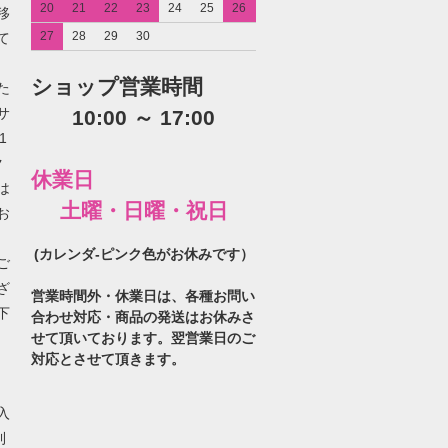
20
21
22
23
24
25
26
移
27
28
29
30
て
ショップ営業時間
た
サ
10:00 ～ 17:00
1
ク
休業日
は
土曜・日曜・祝日
お
(カレンダ-ピンク色がお休みです）
ご
ざ
営業時間外・休業日は、各種お問い
下
合わせ対応・商品の発送はお休みさ
せて頂いております。翌営業日のご
対応とさせて頂きます。
入
利