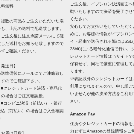
ご注文後、イプシロン決済画面へ
送料無料
動いたしますので決済を完了させ
ください。
※複数の商品をご注文いただいた場
安心してお支払いをしていただく
合も、上記の送料で配送致します。
めに、お客様の情報がイプシロン
※ご注文後に注文承諾メールにて確
イト経由で送信される際にはSSL(
定した送料をお知らせ致しますので
28bit)による暗号化通信で行い、
必ずご確認ください。
レジットカード情報は当サイトで
保有せず、同社で厳重に管理して
【発送日】
ります。
発送準備後にメールにてご連絡致し
※表記以外のクレジットカードは
ますのでご確認下さい。
利用になれませんので、申し訳ご
■クレジットカード決済・商品代
いませんが他の決済方法をご利用
引の場合はご注文確認後。
さい。
■コンビニ決済（前払い）・銀行
振込（前払い）の場合はご入金確認
Amazon Pay
後
住所やクレジットカードの情報を
力せずにAmazonの登録情報をご
【お届け日数】