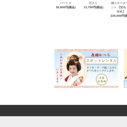
パート３
芯入り
婚スタータ
30,800円(税込)
13,750円(税込)
ット 【髪色
然色】
220,000円(