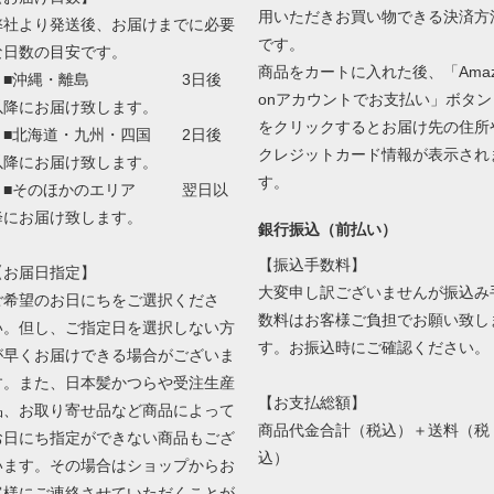
用いただきお買い物できる決済方
弊社より発送後、お届けまでに必要
です。
な日数の目安です。
商品をカートに入れた後、「Ama
■沖縄・離島 3日後
onアカウントでお支払い」ボタン
以降にお届け致します。
をクリックするとお届け先の住所
■北海道・九州・四国 2日後
クレジットカード情報が表示され
以降にお届け致します。
す。
■そのほかのエリア 翌日以
降にお届け致します。
銀行振込（前払い）
【振込手数料】
【お届日指定】
大変申し訳ございませんが振込み
ご希望のお日にちをご選択くださ
数料はお客様ご負担でお願い致し
い。但し、ご指定日を選択しない方
す。お振込時にご確認ください。
が早くお届けできる場合がございま
す。また、日本髪かつらや受注生産
【お支払総額】
品、お取り寄せ品など商品によって
商品代金合計（税込）＋送料（税
お日にち指定ができない商品もござ
込）
います。その場合はショップからお
客様にご連絡させていただくことが