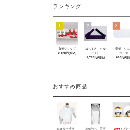
ランキング
1
2
3
衣桁クリップ
はちまき（クル
帯板 りん
2,420円(税込)
ック）
白 大
1,760円(税込)
660円(税込
おすすめ商品
京えり半襦袢
水仙衿芯 三河
プチ