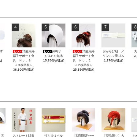
4
5
6
7
8
ず
洋髪用綿
綿帽子
洋髪用綿
おからげ紐 メ
帽子サポート金
ちりめん無地
帽子サポート金
リンス２重ゴム
3
)
具 Ｎｏ．３
15,950円(税込)
具 Ｎｏ．２
1,870円(税込)
＜３枚羽根＞
＜２枚羽根＞
36,300円(税込)
25,850円(税込)
・和
ストレート肌着
打ち掛けベル
【期間限定セー
【現品限り】大
お