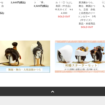
ーセ
2,640円(税込)
ト 「華」
ル ！！】つぶし
衆演劇かつら、
リ
 自
3,520円(税込)
島田（中古品）
舞台、舞踊かつ
1
中大サイズ ￥4
ら、立役 赤色
税込)
4,000
と自然色のツー
SOLD OUT
トンカラー 5号
（中サイズ）
新品・未使用品
SOLD OUT