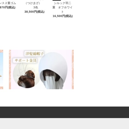
ンス２重ゴム
（つけまげ）
シルック羽二
,870円(税込)
3色
重 オフホワイ
38,500円(税込)
ト
16,500円(税込)