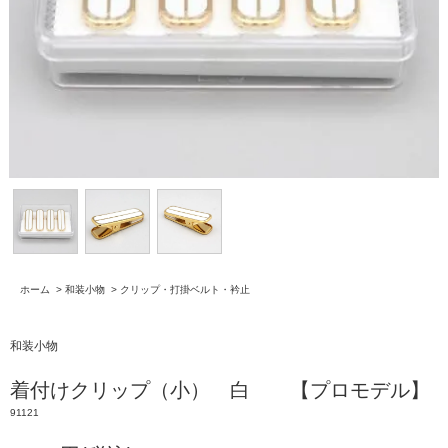
ホーム
>
和装小物
>
クリップ・打掛ベルト・衿止
和装小物
着付けクリップ（小） 白 【プロモデル】
91121