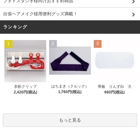
フォトスタジオ様向けおすすめ商品
出張ヘアメイク様用便利グッズ満載！
ランキング
1
2
3
はちまき（クルック）
衣桁クリップ
帯板 りんず白 大
1,760円(税込)
2,420円(税込)
660円(税込)
もっと見る