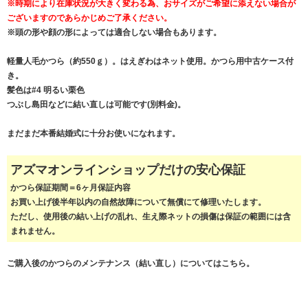
※時期により在庫状況が大きく変わる為、おサイズがご希望に添えない場合が
ございますのであらかじめご了承ください。
※頭の形や顔の形によっては適合しない場合もあります。
軽量人毛かつら（約550ｇ）。はえぎわはネット使用。かつら用中古ケース付
き。
髪色は#4 明るい栗色
つぶし島田などに結い直しは可能です(別料金)。
まだまだ本番結婚式に十分お使いになれます。
アズマオンラインショップだけの安心保証
かつら保証期間＝6ヶ月保証内容
お買い上げ後半年以内の自然故障について無償にて修理いたします。
ただし、使用後の結い上げの乱れ、生え際ネットの損傷は保証の範囲には含
まれません。
ご購入後のかつらのメンテナンス（結い直し）についてはこちら。