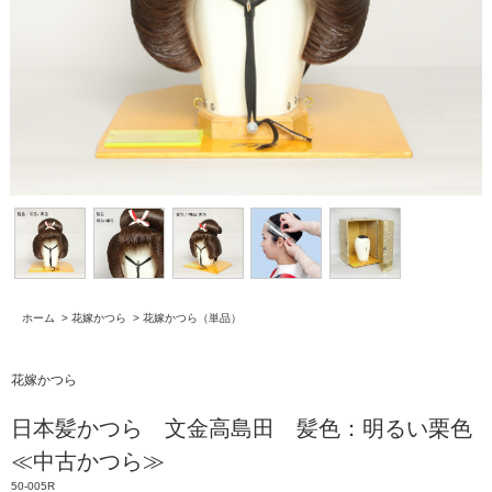
ホーム
>
花嫁かつら
>
花嫁かつら（単品）
花嫁かつら
日本髪かつら 文金高島田 髪色：明るい栗色
≪中古かつら≫
50-005R