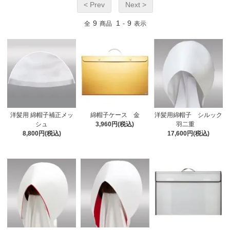
< Prev
Next >
9
1
9
全
商品
-
表示
洋髪用 綿帽子補正メッ
綿帽子ケース 金
洋髪用綿帽子 シルック
シュ
3,960円(税込)
羽二重
8,800円(税込)
17,600円(税込)