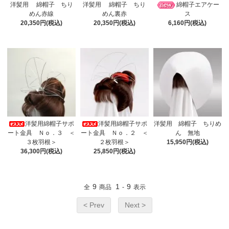
洋髪用 綿帽子 ちり
洋髪用 綿帽子 ちり
綿帽子エアケー
めん赤線
めん裏赤
ス
20,350円(税込)
20,350円(税込)
6,160円(税込)
洋髪用綿帽子サポ
洋髪用綿帽子サポ
洋髪用 綿帽子 ちりめ
ート金具 Ｎｏ．３ ＜
ート金具 Ｎｏ．２ ＜
ん 無地
３枚羽根＞
２枚羽根＞
15,950円(税込)
36,300円(税込)
25,850円(税込)
9
1
9
全
商品
-
表示
< Prev
Next >