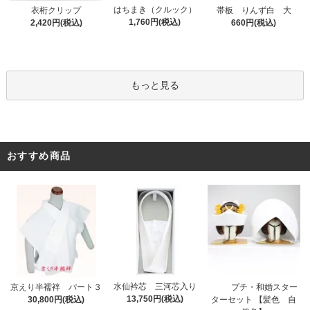
はちまき（クルック）
衣桁クリップ
帯板 りんず白 大
1,760円(税込)
2,420円(税込)
660円(税込)
もっと見る
おすすめ商品
水仙衿芯 三河芯入り
プチ・和婚スター
京えり半襦袢 パート３
13,750円(税込)
ターセット 【髪色 自
30,800円(税込)